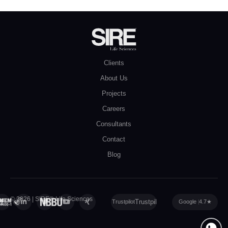
Clients
About Us
Projects
Careers
Consultants
Contact
Blog
© 2026 | SIRE® Life Sciences
Privacy Policy
|
Cookie Policy
|
Sitemap
Trustpilot
Google
4.7
★