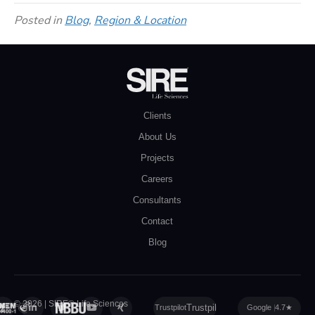
Posted in
Blog
,
Region & Location
Clients
About Us
Projects
Careers
Consultants
Contact
Blog
© 2026 | SIRE® Life Sciences
Privacy Policy
|
Cookie Policy
|
Sitemap
Trustpilot
Google
4.7
★