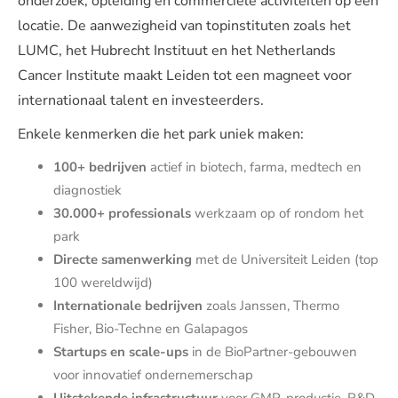
onderzoek, opleiding en commerciële activiteiten op één
locatie. De aanwezigheid van topinstituten zoals het
LUMC, het Hubrecht Instituut en het Netherlands
Cancer Institute maakt Leiden tot een magneet voor
internationaal talent en investeerders.
Enkele kenmerken die het park uniek maken:
100+ bedrijven
actief in biotech, farma, medtech en
diagnostiek
30.000+ professionals
werkzaam op of rondom het
park
Directe samenwerking
met de Universiteit Leiden (top
100 wereldwijd)
Internationale bedrijven
zoals Janssen, Thermo
Fisher, Bio-Techne en Galapagos
Startups en scale-ups
in de BioPartner-gebouwen
voor innovatief ondernemerschap
Uitstekende infrastructuur
voor GMP-productie, R&D